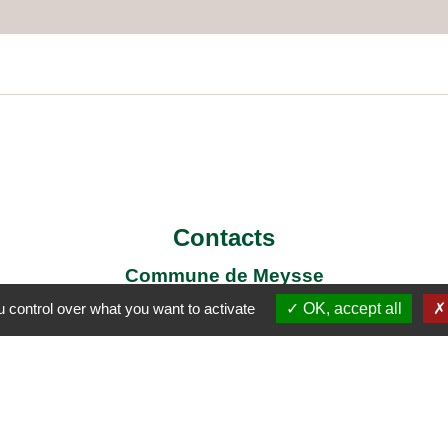
Contacts
Commune de Meysse
7 Place de la Mairie
 control over what you want to activate
OK, accept all
07400 Meysse - FRANCE
+33 4 75 52 96 21
Contact par formulaire