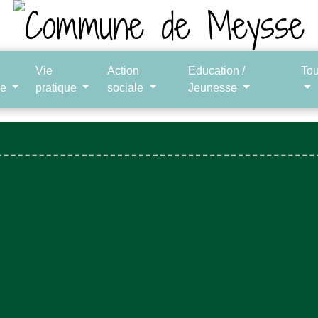
Vie
Action
Education /
To
le
pratique
sociale
Jeunesse