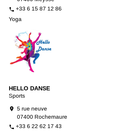
+33 6 15 87 12 86
phone
Yoga
HELLO DANSE
Sports
5 rue neuve
location_on
07400 Rochemaure
+33 6 22 62 17 43
phone