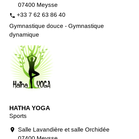
07400 Meysse
+33 7 62 63 86 40
phone
Gymnastique douce - Gymnastique
dynamique
HATHA YOGA
Sports
Salle Lavandière et salle Orchidée
location_on
07400 Meysse