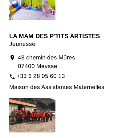
LA MAM DES P'TITS ARTISTES
Jeunesse
48 chemin des Mûres
location_on
07400 Meysse
+33 6 28 05 60 13
phone
Maison des Assistantes Maternelles