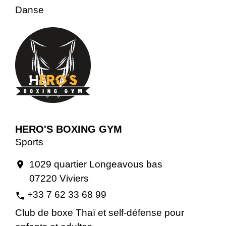
Danse
HERO'S BOXING GYM
Sports
1029 quartier Longeavous bas
location_on
07220 Viviers
+33 7 62 33 68 99
phone
Club de boxe Thaï et self-défense pour