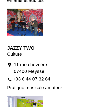
enfants et adultes
JAZZY TWO
Culture
11 rue chevrière
location_on
07400 Meysse
+33 6 44 07 32 64
phone
Pratique musicale amateur