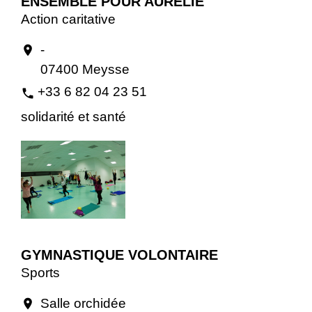
ENSEMBLE POUR AURÉLIE
Action caritative
-
location_on
07400 Meysse
+33 6 82 04 23 51
phone
solidarité et santé
GYMNASTIQUE VOLONTAIRE
Sports
Salle orchidée
location_on