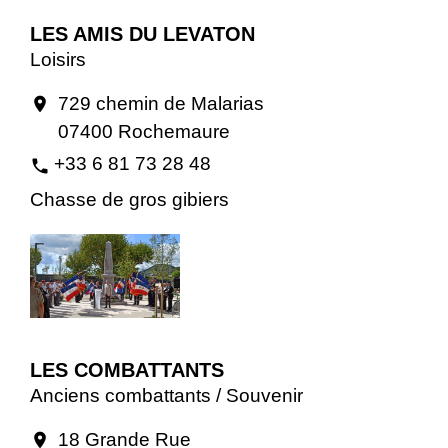
LES AMIS DU LEVATON
Loisirs
729 chemin de Malarias
location_on
07400 Rochemaure
+33 6 81 73 28 48
phone
Chasse de gros gibiers
LES COMBATTANTS
Anciens combattants / Souvenir
18 Grande Rue
location_on