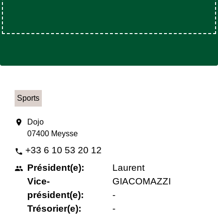
Sports
location_on
Dojo
07400 Meysse
+33 6 10 53 20 12
phone
Président(e):
Laurent
people
Vice-
GIACOMAZZI
président(e):
-
Trésorier(e):
-