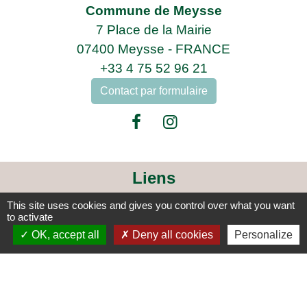
Commune de Meysse
7 Place de la Mairie
07400 Meysse - FRANCE
+33 4 75 52 96 21
Contact par formulaire
Liens
This site uses cookies and gives you control over what you want
Enedis
to activate
Adresses des agences EDF
OK, accept all
Deny all cookies
Personalize
Logement séniors
Covoiturage
ARCICEN