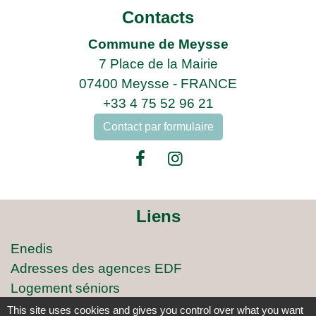
Contacts
Commune de Meysse
7 Place de la Mairie
07400 Meysse - FRANCE
+33 4 75 52 96 21
Contact par formulaire
Liens
Enedis
Adresses des agences EDF
Logement séniors
Covoiturage
This site uses cookies and gives you control over what you want