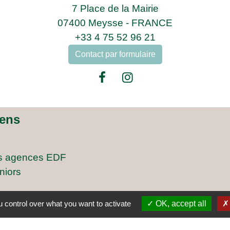
7 Place de la Mairie
07400 Meysse - FRANCE
+33 4 75 52 96 21
Contact par formulaire
iens
s agences EDF
niors
 control over what you want to activate
OK, accept all