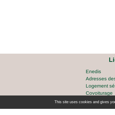
L
Enedis
Adresses de
Logement sé
Covoiturage
ARCICEN
This site uses cookies and gives you