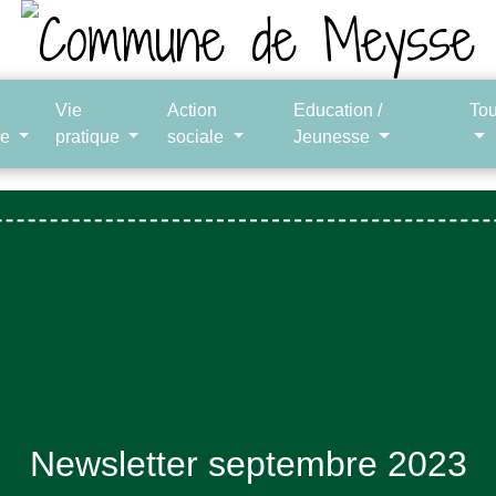
Vie
Action
Education /
To
le
pratique
sociale
Jeunesse
Newsletter septembre 2023