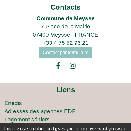
Contacts
Commune de Meysse
7 Place de la Mairie
07400 Meysse - FRANCE
+33 4 75 52 96 21
Contact par formulaire
Liens
Enedis
Adresses des agences EDF
Logement séniors
Covoiturage
This site uses cookies and gives you control over what you want