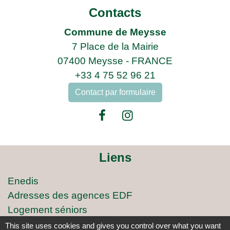
Contacts
Commune de Meysse
7 Place de la Mairie
07400 Meysse - FRANCE
+33 4 75 52 96 21
Contact par formulaire
Liens
Enedis
Adresses des agences EDF
Logement séniors
Covoiturage
This site uses cookies and gives you control over what you want