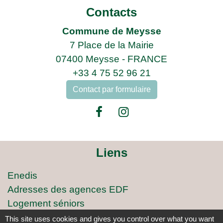
Contacts
Commune de Meysse
7 Place de la Mairie
07400 Meysse - FRANCE
+33 4 75 52 96 21
Contact par formulaire
Liens
Enedis
Adresses des agences EDF
Logement séniors
Covoiturage
This site uses cookies and gives you control over what you want