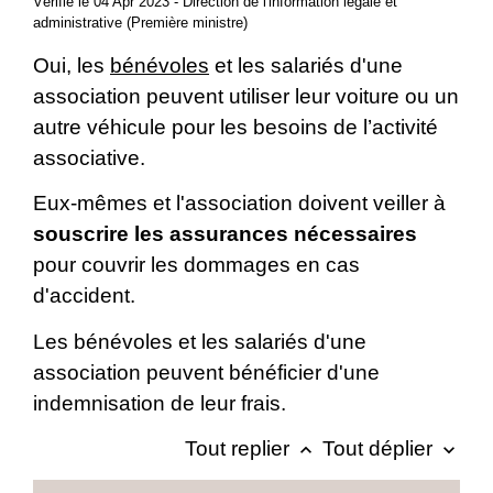
Vérifié le 04 Apr 2023 - Direction de l'information légale et
administrative (Première ministre)
Oui, les
bénévoles
et les salariés d'une
association peuvent utiliser leur voiture ou un
autre véhicule pour les besoins de l’activité
associative.
Eux-mêmes et l'association doivent veiller à
souscrire les assurances nécessaires
pour couvrir les dommages en cas
d'accident.
Les bénévoles et les salariés d'une
association peuvent bénéficier d'une
indemnisation de leur frais.
Tout replier
Tout déplier
keyboard_arrow_up
keyboard_arrow_down