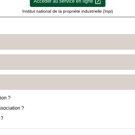
open_in_new
Accéder au service en ligne
Institut national de la propriété industrielle (Inpi)
ion ?
ssociation ?
 ?