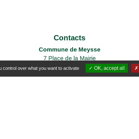
Contacts
Commune de Meysse
7 Place de la Mairie
07400 Meysse - FRANCE
 control over what you want to activate
OK, accept all
+33 4 75 52 96 21
Contact par formulaire
iens