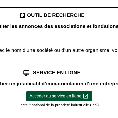
assignment
OUTIL DE RECHERCHE
lter les annonces des associations et fondation
avec le nom d'une société ou d'un autre organisme, 
.
desktop_mac
SERVICE EN LIGNE
er un justificatif d'immatriculation d'une entrepr
open_in_new
Accéder au service en ligne
Institut national de la propriété industrielle (Inpi)