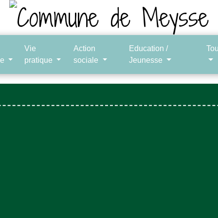
Vie
Action
Education /
To
le
pratique
sociale
Jeunesse