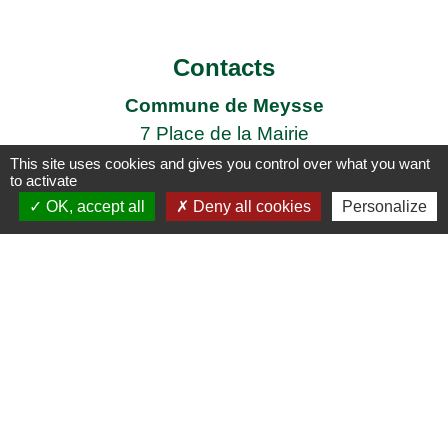
Contacts
Commune de Meysse
7 Place de la Mairie
07400 Meysse - FRANCE
This site uses cookies and gives you control over what you want
to activate
+33 4 75 52 96 21
OK, accept all
Deny all cookies
Personalize
Contact par formulaire
Liens
Enedis
Adresses des agences EDF