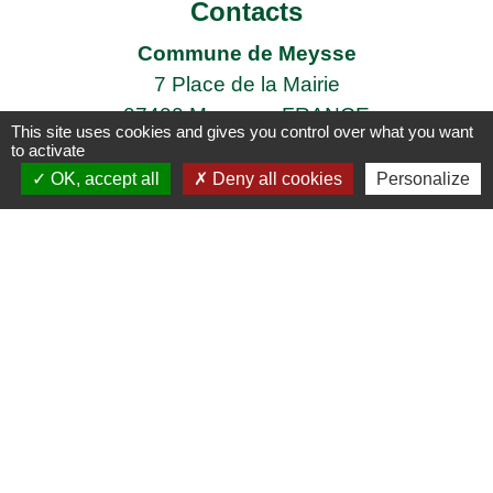
Contacts
Commune de Meysse
7 Place de la Mairie
07400 Meysse - FRANCE
This site uses cookies and gives you control over what you want
+33 4 75 52 96 21
to activate
OK, accept all
Deny all cookies
Personalize
Contact par formulaire
Liens
Enedis
Adresses des agences EDF
Logement séniors
Covoiturage