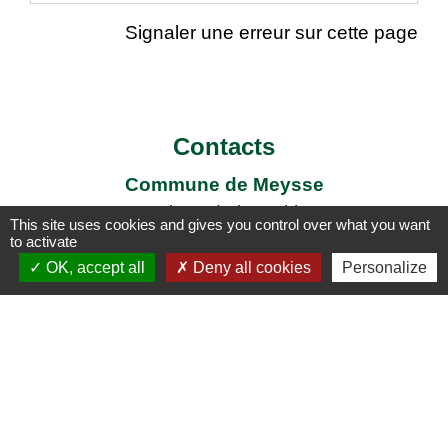
Signaler une erreur sur cette page
Contacts
Commune de Meysse
7 Place de la Mairie
This site uses cookies and gives you control over what you want
07400 Meysse - FRANCE
to activate
+33 4 75 52 96 21
OK, accept all
Deny all cookies
Personalize
Contact par formulaire
Liens