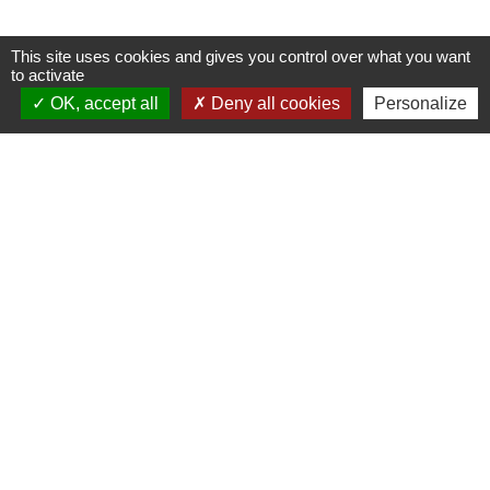
Contacts
This site uses cookies and gives you control over what you want
to activate
Commune de Meysse
OK, accept all
Deny all cookies
Personalize
7 Place de la Mairie
07400 Meysse - FRANCE
+33 4 75 52 96 21
Contact par formulaire
Liens
Enedis
Adresses des agences EDF
Logement séniors