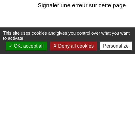
Signaler une erreur sur cette page
This site uses cookies and gives you control over what you want
Contacts
to activate
OK, accept all
Deny all cookies
Personalize
Commune de Meysse
7 Place de la Mairie
07400 Meysse - FRANCE
+33 4 75 52 96 21
Contact par formulaire
Liens