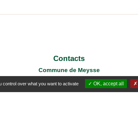
Contacts
Commune de Meysse
7 Place de la Mairie
 control over what you want to activate
OK, accept all
07400 Meysse - FRANCE
+33 4 75 52 96 21
Contact par formulaire