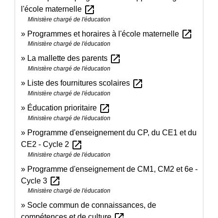
open_in_new
l'école maternelle
Ministère chargé de l'éducation
open_in_new
Programmes et horaires à l'école maternelle
Ministère chargé de l'éducation
open_in_new
La mallette des parents
Ministère chargé de l'éducation
open_in_new
Liste des fournitures scolaires
Ministère chargé de l'éducation
open_in_new
Éducation prioritaire
Ministère chargé de l'éducation
Programme d'enseignement du CP, du CE1 et du
open_in_new
CE2 - Cycle 2
Ministère chargé de l'éducation
Programme d'enseignement de CM1, CM2 et 6e -
open_in_new
Cycle 3
Ministère chargé de l'éducation
Socle commun de connaissances, de
open_in_new
compétences et de culture