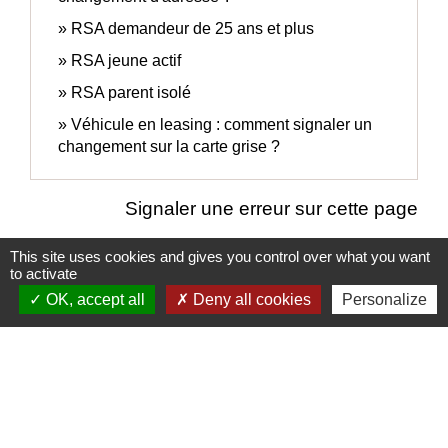
RSA demandeur de 25 ans et plus
RSA jeune actif
RSA parent isolé
Véhicule en leasing : comment signaler un
changement sur la carte grise ?
Signaler une erreur sur cette page
This site uses cookies and gives you control over what you want
to activate
OK, accept all
Deny all cookies
Personalize
Contacts
Commune de Meysse
7 Place de la Mairie
07400 Meysse - FRANCE
+33 4 75 52 96 21