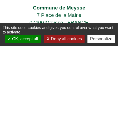
Commune de Meysse
7 Place de la Mairie
07400 Meysse - FRANCE
This site uses cookies and gives you control over what you want
+33 4 75 52 96 21
to activate
Contact par formulaire
OK, accept all
Deny all cookies
Personalize
Liens
Enedis
Adresses des agences EDF
Logement séniors
Covoiturage
ARCICEN