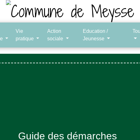
Vie
Action
Education /
To
le
pratique
sociale
Jeunesse
Guide des démarches