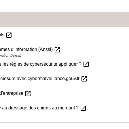
open_in_new
nts
open_in_new
èmes d'information (Anssi)
mation (Anssi)
open_in_new
uelles règles de cybersécurité appliquer ?
open_in_new
mesure avec cybermalveillance.gouv.fr
open_in_new
d'entreprise
open_in_new
té au dressage des chiens au mordant ?