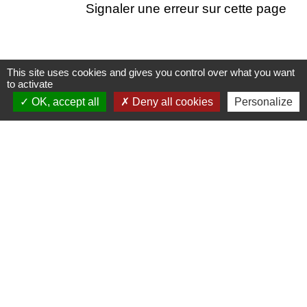
Signaler une erreur sur cette page
This site uses cookies and gives you control over what you want
Contacts
to activate
OK, accept all
Deny all cookies
Personalize
Commune de Meysse
7 Place de la Mairie
07400 Meysse - FRANCE
+33 4 75 52 96 21
Contact par formulaire
Liens