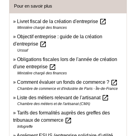
Pour en savoir plus
open_in_new
Livret fiscal de la création d'entreprise
Ministère chargé des finances
Objectif entreprise : guide de la création
open_in_new
d'entreprise
Urssaf
Obligations fiscales lors de l'année de création
open_in_new
d'une entreprise
Ministère chargé des finances
open_in_new
Comment évaluer un fonds de commerce ?
Chambre de commerce et d'industrie de Paris - Île-de-France
open_in_new
Liste des métiers relevant de l'artisanat
Chambre des métiers et de l'artisanat (CMA)
Tarifs des formalités auprès des greffes des
open_in_new
tribunaux de commerce
Infogreffe
Agrément ESUS (entreprise solidaire d'utilité