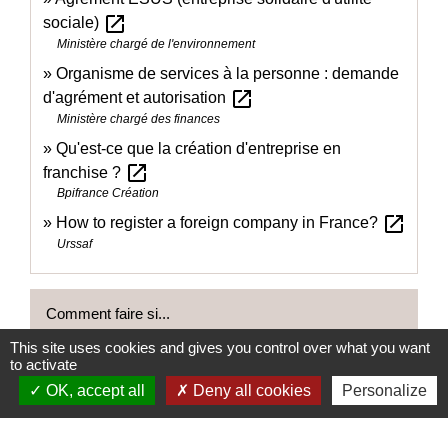
open_in_new
sociale)
Ministère chargé de l'environnement
Organisme de services à la personne : demande
open_in_new
d'agrément et autorisation
Ministère chargé des finances
Qu'est-ce que la création d'entreprise en
open_in_new
franchise ?
Bpifrance Création
open_in_new
How to register a foreign company in France?
Urssaf
Comment faire si...
This site uses cookies and gives you control over what you want
to activate
Ouvrir un commerce
OK, accept all
Deny all cookies
Personalize
Devenir vendeur à domicile