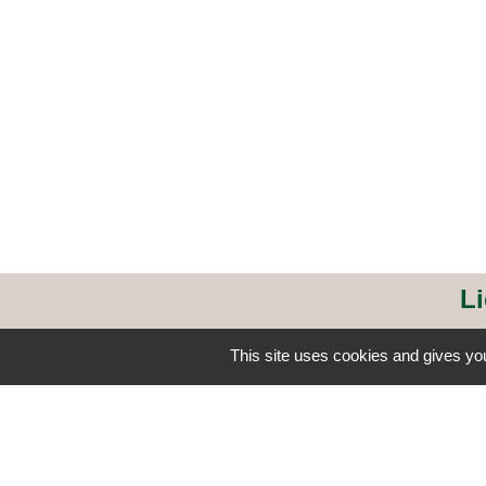
L
Enedis
This site uses cookies and gives you
Adresses de
Logement sé
Covoiturage
ARCICEN