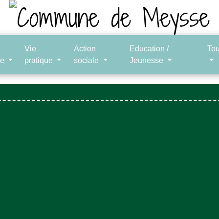
Vie
Action
Education /
To
le
pratique
sociale
Jeunesse