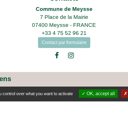
Commune de Meysse
7 Place de la Mairie
07400 Meysse - FRANCE
+33 4 75 52 96 21
Contact par formulaire
iens
 control over what you want to activate
OK, accept all
s agences EDF
niors