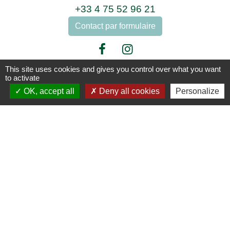
+33 4 75 52 96 21
Contact par formulaire
This site uses cookies and gives you control over what you want
to activate
Liens
OK, accept all
Deny all cookies
Personalize
Enedis
Adresses des agences EDF
Logement séniors
Covoiturage
ARCICEN
Mentions légales
-
Politique de confidentialité
-
Accessibilité
-
Plan du site
-