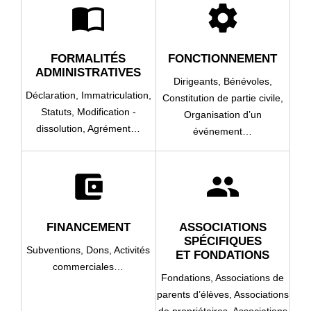
import_contacts
settings
FORMALITÉS
FONCTIONNEMENT
ADMINISTRATIVES
Dirigeants,
Bénévoles,
Déclaration,
Immatriculation,
Constitution de partie civile,
Statuts,
Modification -
Organisation d’un
dissolution,
Agrément…
événement…
account_balance_wallet
group
FINANCEMENT
ASSOCIATIONS
SPÉCIFIQUES
Subventions,
Dons,
Activités
ET FONDATIONS
commerciales…
Fondations,
Associations de
parents d’élèves,
Associations