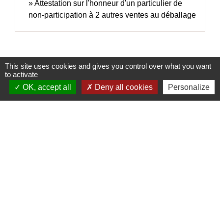
Attestation sur l'honneur d'un particulier de
non-participation à 2 autres ventes au déballage
This site uses cookies and gives you control over what you want
to activate
Contacts
OK, accept all
Deny all cookies
Personalize
Commune de Meysse
7 Place de la Mairie
07400 Meysse - FRANCE
+33 4 75 52 96 21
Contact par formulaire
Liens